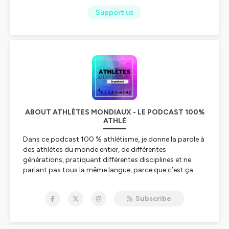
Support us
ABOUT ATHLÈTES MONDIAUX - LE PODCAST 100%
ATHLÉ
Dans ce podcast 100 % athlétisme, je donne la parole à
des athlètes du monde entier, de différentes
générations, pratiquant différentes disciplines et ne
parlant pas tous la même langue, parce que c’est ça
que j’aime dans l’athlé : sa diversité. 🌍
Subscribe
De très grands noms de l'athlé ont déjà accepté
l’invitation avant les Jeux de Paris 2024 : Mondo
Duplantis (perche), David Rudisha (800m), Nafi Thiam