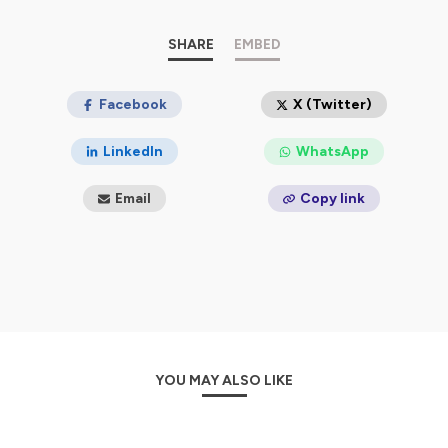
(heptathlon), Yaroslava Mahuchikh (hauteur), Ashton
Eaton (décathlon), Stéphane Diagana (400m haies),
Mélina Robert-Michon (disque), Laura Muir (demi-fond),
SHARE
EMBED
Jean Galfione (perche), Christian Taylor (triple saut),
Marcin Lewandowski (demi-fond), Rénelle Lamote
(800m), Hugues-Fabrice Zango (triple saut), Kathrine
Facebook
X (Twitter)
Switzer (marathon), Christophe Lemaitre (sprint),
Manuela Montebrun (marteau), Pierre-Ambroise Bosse
LinkedIn
WhatsApp
(800m), Marie-Amélie Le Fur (longueur), Yohann Diniz
(marche), Ivet Lalova-Collio (sprint)… 🥇🥈🥉
Email
Copy link
Je vous propose également des épisodes hors-série lors
desquels j'interviewe notamment des entraîneurs et
d'autres métiers de l'athlé.
Toutes les interviews sont disponibles en version
originale et le cas échéant doublées en français.
Si vous aimez des podcasts comme "Dans la tête d'un
YOU MAY ALSO LIKE
coureur", "Extraterrien" ou "À côté de mes pompes",
vous devriez aimer "Athlètes mondiaux" ! 😉
Je m'appelle Mathilde Meurisse, je suis polyglotte et j'ai