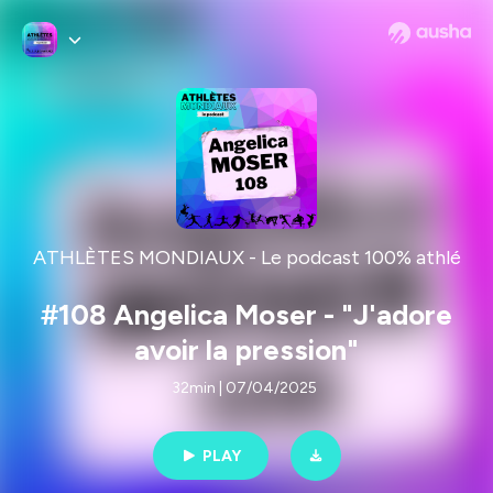
ATHLÈTES MONDIAUX - Le podcast 100% athlé
#108 Angelica Moser - "J'adore
avoir la pression"
32min | 07/04/2025
PLAY