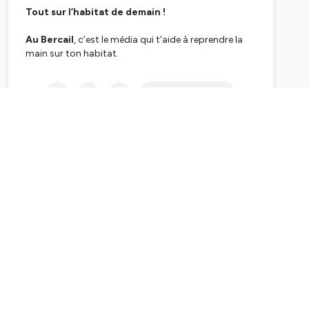
Tout sur l’habitat de demain !
Au Bercail
, c’est le média qui t'aide à reprendre la
main sur ton habitat.
Nous, c’est
Delphine
, et
Subscribe
avec
Juliette
,
Fanny
et
Frédérique
, on forme la
nouvelle équipe d’Au Bercail. On est architecte,
géomètre, ingénieure, bricoleuses du dimanche… et
surtout, des personnes qui se posent, comme toi
peut-être, beaucoup de
questions sur nos lieux
de vie
.
Parce qu’on le sait :
habiter, ce n’est pas juste un
toit.
C’est une relation intime à un espace, un territoire, à
notre santé, notre confort, notre énergie… dans un
monde qui évolue très vite.
Et pourtant, dès qu’on veut rénover, choisir ses
matériaux ou adapter son logement au climat…les
réponses sont souvent floues ; trop techniques ; ou
complètement contradictoires.