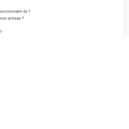
onctionnent-ils ?
 mon artisan ?
 ?
elation ?
lise dans son quotidien pour sélectionner ses partenaires de
ewsletter sur le site
www.aubercail.co
rancophone de l’habitat éthique 🏡 !
 bon moment avec nous !
🌐 :
https://www.leroymerlinsource.fr/