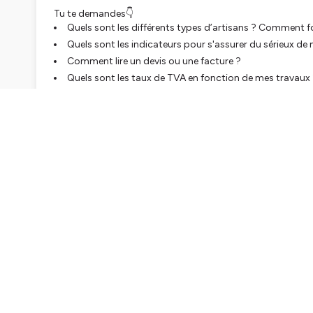
Tu te demandes👇
Quels sont les différents types d’artisans ? Comment f
Quels sont les indicateurs pour s'assurer du sérieux de
Comment lire un devis ou une facture ?
Quels sont les taux de TVA en fonction de mes travaux
Comment remettre la communication au centre de la r
Romain, nous expose plein d’astuces actionnables qu’il uti
confiance !
Si tu veux en savoir plus, rejoins-nous en t’inscrivant à la N
Let's go, on crée tous ensemble la première communauté f
Lance l'épisode, prends un café ou une bière et passe un
Ressources de l'épisode 📚 :
Réseau de recherche sur l’habitat de LEROY MERLIN France 
Contact de Romain 👋 :