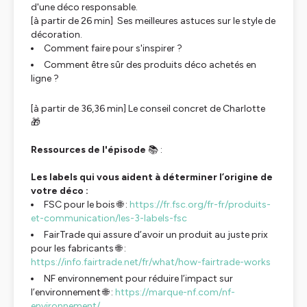
d'une déco responsable.
[à partir de 26 min]
Ses meilleures astuces sur le style de
décoration.
Comment faire pour s'inspirer ?
Comment être sûr des produits déco achetés en
ligne ?
[à partir de 36,36 min]
Le conseil concret de Charlotte
🎁
Ressources de l'épisode
📚 :
Les labels qui vous aident à déterminer l’origine de
votre déco :
FSC pour le bois 🌐 :
https://fr.fsc.org/fr-fr/produits-
et-communication/les-3-labels-fsc
FairTrade qui assure d’avoir un produit au juste prix
pour les fabricants 🌐 :
https://info.fairtrade.net/fr/what/how-fairtrade-works
NF environnement pour réduire l’impact sur
l’environnement 🌐 :
https://marque-nf.com/nf-
environnement/