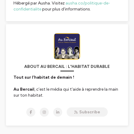
Hébergé par Ausha. Visitez
ausha.co/politique-de-
confidentialite
pour plus d'informations.
ABOUT AU BERCAIL : L'HABITAT DURABLE
Tout sur l’habitat de demain !
Au Bercail
, c’est le média qui t'aide à reprendre la main
sur ton habitat.
Nous, c’est
Delphine
, et
Subscribe
avec
Juliette
,
Fanny
et
Frédérique
, on forme la
nouvelle équipe d’Au Bercail. On est architecte,
géomètre, ingénieure, bricoleuses du dimanche… et
surtout, des personnes qui se posent, comme toi peut-