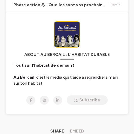
Phase action 💪 : Quelles sont vos prochaines étapes pour choisir et installer une pergola ?
30min
ABOUT AU BERCAIL : L'HABITAT DURABLE
Tout sur l’habitat de demain !
Au Bercail
, c’est le média qui t'aide à reprendre la main
sur ton habitat.
Nous, c’est
Delphine
, et
Subscribe
avec
Juliette
,
Fanny
et
Frédérique
, on forme la
nouvelle équipe d’Au Bercail. On est architecte,
géomètre, ingénieure, bricoleuses du dimanche… et
surtout, des personnes qui se posent, comme toi peut-
être, beaucoup de
questions sur nos lieux de vie
.
SHARE
EMBED