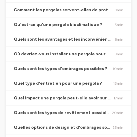
Comment les pergolas servent-elles de protection solaire ?
3min
Qu'est-ce qu'une pergola bioclimatique ?
5min
Quels sont les avantages et les inconvénients d'installer une pergola chez soi ?
6min
Où devriez-vous installer une pergola pour maximiser son efficacité ?
8min
Quels sont les types d'ombrages possibles ?
10min
Quel type d'entretien pour une pergola ?
13min
Quel impact une pergola peut-elle avoir sur votre consommation énergétique ?
17min
Quels sont les types de revêtement possibles ?
20min
Quelles options de design et d'ombrages sont disponibles ?
25min