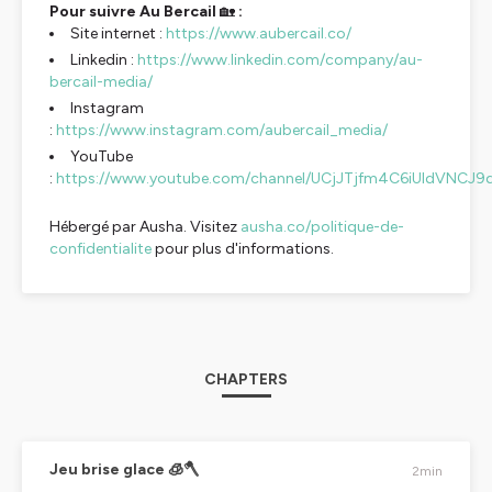
Pour suivre Au Bercail
🏡
:
Site internet :
https://www.aubercail.co/
Linkedin :
https://www.linkedin.com/company/au-
bercail-media/
Instagram
:
https://www.instagram.com/aubercail_media/
YouTube
:
https://www.youtube.com/channel/UCjJTjfm4C6iUldVNCJ9
Hébergé par Ausha. Visitez
ausha.co/politique-de-
confidentialite
pour plus d'informations.
CHAPTERS
Jeu brise glace 🧊🪓
2min