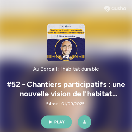
Au Bercail : l'habitat durable
#52 - Chantiers participatifs : une
nouvelle vision de l'habitat
collectif et écologique ! avec 🎙️
54min | 01/09/2025
Cédric Avramoglou
PLAY