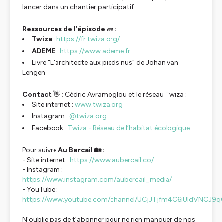
lancer dans un chantier participatif.
Ressources de l’épisode
🧱
:
Twiza
:
https://fr.twiza.org/
ADEME
:
https://www.ademe.fr
Livre "L'architecte aux pieds nus" de Johan van
Lengen
Contact
👋
:
Cédric Avramoglou et le réseau Twiza :
Site internet :
www.twiza.org
Instagram :
@
twiza.org
Facebook :
Twiza - Réseau de l’habitat écologique
Pour suivre
Au Bercail 🏡 :
- Site internet :
https://www.aubercail.co/
- Instagram :
https://www.instagram.com/aubercail_media/
- YouTube :
https://www.youtube.com/channel/UCjJTjfm4C6iUldVNCJ9q
N'oublie pas de t’abonner pour ne rien manquer de nos