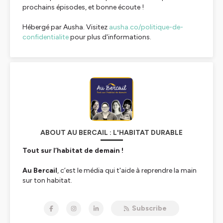
prochains épisodes, et bonne écoute !
Hébergé par Ausha. Visitez
ausha.co/politique-de-
confidentialite
pour plus d'informations.
ABOUT AU BERCAIL : L'HABITAT DURABLE
Tout sur l’habitat de demain !
Au Bercail
, c’est le média qui t'aide à reprendre la main
sur ton habitat.
Nous, c’est
Delphine
, et
Subscribe
avec
Juliette
,
Fanny
et
Frédérique
, on forme la
nouvelle équipe d’Au Bercail. On est architecte,