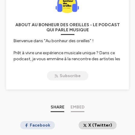
ABOUT AU BONHEUR DES OREILLES - LE PODCAST
QUI PARLE MUSIQUE
Bienvenue dans "Au bonheur des oreilles" !
Prêt à vivre une expérience musicale unique ? Dans ce
podcast, je vous emmène à la rencontre des artistes les
plus talentueux de la scène actuelle.
Subscribe
Que vous soyez fans de rock, de pop ou d'électro, vous
trouverez votre bonheur ! Interviews exclusives,
décryptages de leurs derniers tubes, coulisses des
enregistrements... Une immersion totale dans l'univers
créatif de vos artistes préférés.
SHARE
EMBED
Alors rejoignez-moi chaque semaine pour une nouvelle
émission riche en découvertes musicales. Vos oreilles
vont adorer !
Facebook
X (Twitter)