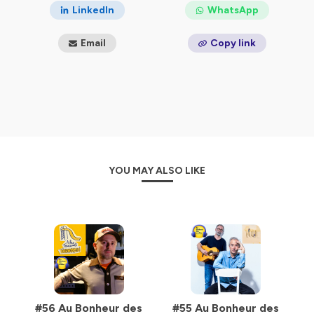
Hébergé par Ausha. Visitez
ausha.co/politique-de-
LinkedIn
WhatsApp
confidentialite
pour plus d'informations.
Email
Copy link
YOU MAY ALSO LIKE
#56 Au Bonheur des
#55 Au Bonheur des