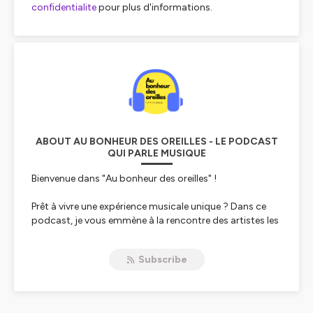
confidentialite
pour plus d'informations.
ABOUT AU BONHEUR DES OREILLES - LE PODCAST
QUI PARLE MUSIQUE
Bienvenue dans "Au bonheur des oreilles" !
Prêt à vivre une expérience musicale unique ? Dans ce
podcast, je vous emmène à la rencontre des artistes les
plus talentueux de la scène actuelle.
Subscribe
Que vous soyez fans de rock, de pop ou d'électro, vous
trouverez votre bonheur ! Interviews exclusives,
décryptages de leurs derniers tubes, coulisses des
enregistrements... Une immersion totale dans l'univers