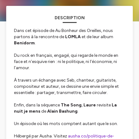
DESCRIPTION
Dans cet épisode de
Au Bonheur des Oreilles
, nous
partons à la rencontre de
LOMLA
et de leur album
Benidorm
.
Du rock en français, engagé, qui regarde le monde en
face et n’esquive rien : ni le politique, ni l’économie, ni
l’amour.
À travers un échange avec Seb, chanteur, guitariste,
compositeur et auteur, se dessine une envie simple et
essentielle : partager, transmettre, faire circuler.
Enfin, dans la séquence
The Song
,
Laure
revisite
La
nuit je mens
de
Alain Bashung
.
Un épisode où les mots comptent autant que le son.
Hébergé par Ausha. Visitez
ausha.co/politique-de-