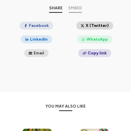
créatif de vos artistes préférés.
SHARE
EMBED
Alors rejoignez-moi chaque semaine pour une nouvelle
émission riche en découvertes musicales. Vos oreilles
vont adorer !
Facebook
X (Twitter)
Hébergé par Ausha. Visitez
ausha.co/politique-de-
LinkedIn
WhatsApp
confidentialite
pour plus d'informations.
Email
Copy link
YOU MAY ALSO LIKE