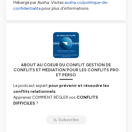
Hébergé par Ausha. Visitez
ausha.co/politique-de-
confidentialite
pour plus d'informations.
ABOUT AU COEUR DU CONFLIT GESTION DE
CONFLITS ET MÉDIATION POUR LES CONFLITS PRO
ET PERSO
Le podcast expert
pour prévenir et résoudre les
conflits relationnels
.
Apprenez COMMENT RÉGLER vos
CONFLITS
DIFFICILES
?
Des CONSEILS CONCRETS pour résoudre vos tensions,
des DÉCRYPTAGES de
désaccords
persistants, des
Subscribe
méthodes éprouvées pour
la résolution et la gestion
des conflits, crises et blocages émotionnels.