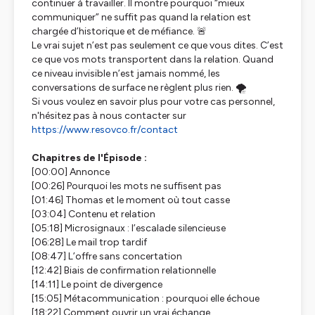
continuer à travailler. Il montre pourquoi “mieux
communiquer” ne suffit pas quand la relation est
chargée d’historique et de méfiance. 🚨
Le vrai sujet n’est pas seulement ce que vous dites. C’est
ce que vos mots transportent dans la relation. Quand
ce niveau invisible n’est jamais nommé, les
conversations de surface ne règlent plus rien. 🌪️
Si vous voulez en savoir plus pour votre cas personnel,
n'hésitez pas à nous contacter sur
https://www.resovco.fr/contact
Chapitres de l'Épisode :
[00:00] Annonce
[00:26] Pourquoi les mots ne suffisent pas
[01:46] Thomas et le moment où tout casse
[03:04] Contenu et relation
[05:18] Microsignaux : l’escalade silencieuse
[06:28] Le mail trop tardif
[08:47] L’offre sans concertation
[12:42] Biais de confirmation relationnelle
[14:11] Le point de divergence
[15:05] Métacommunication : pourquoi elle échoue
[18:22] Comment ouvrir un vrai échange