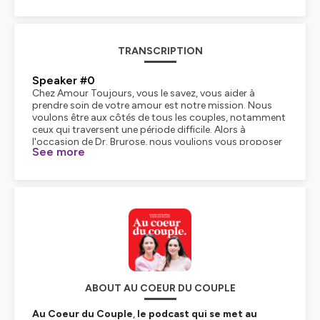
TRANSCRIPTION
Speaker #0
Chez Amour Toujours, vous le savez, vous aider à
prendre soin de votre amour est notre mission. Nous
voulons être aux côtés de tous les couples, notamment
ceux qui traversent une période difficile. Alors à
l'occasion de Dr. Brurose, nous voulions vous proposer
See more
des contenus spécifiques pour vous aider, nous aider,
parce que je m'inclus personnellement dans ce besoin, à
mieux comprendre, à analyser ce qui se joue pour le
couple dans l'épreuve de la maladie, et plus
spécifiquement du cancer. Pour cela... nous avons invité
à notre micro Thérèse Rossy qui est psychologue
clinicienne et qui accompagne des personnes atteintes
d'un cancer qui accompagne leur couple et leur famille.
Avec elle, nous allons tout d'abord décrypter l'impact
de l'annonce et du vécu de la maladie sur la personne
elle-même mais aussi sur son conjoint et sur le couple.
Puis, et parce que c'est notre raison d'être nous vous
ABOUT AU COEUR DU COUPLE
suggérons des ressources et des clés permettant de
favoriser la vie du couple dans cette tempête. Nous
Au Coeur du Couple
,
le podcast qui se met au