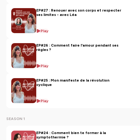
EP#27 : Renouer avec son corps et respecter
ses limites - avec Léa
Play
EP#26 : Comment faire l'amour pendant ses
règles ?
Play
EP#25 : Mon manifeste de la révolution
cyclique
Play
SEASON 1
EP#24 : Comment bien te former à la
symptothermie ?