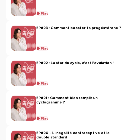
Play
EP#23 : Comment booster ta progéstérone ?
Play
EP#22 : La star du cycle, c'est l'ovulation !
Play
EP#21 : Comment bien remplir un
cyclogramme ?
Play
EP#20 - L'inégalité contraceptive et le
double standard