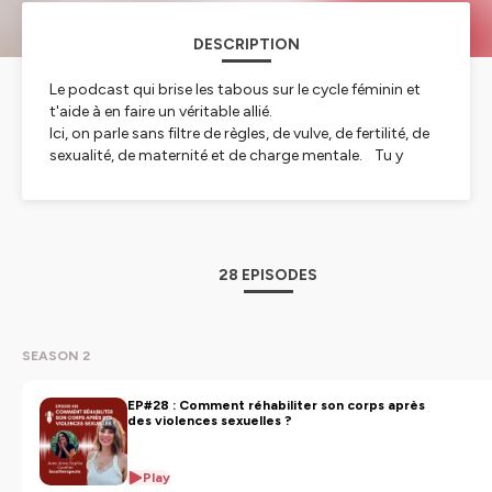
DESCRIPTION
Le podcast qui brise les tabous sur le cycle féminin et
t'aide à en faire un véritable allié.
Ici, on parle sans filtre de règles, de vulve, de fertilité, de
sexualité, de maternité et de charge mentale. Tu y
trouveras des clés concrètes, de l’inspiration et une
bonne dose de sororité pour mieux comprendre ton
corps et vivre ton cycle avec plus de sérénité, joie et
liberté !
28 EPISODES
Hébergé par Ausha. Visitez
ausha.co/politique-de-
confidentialite
pour plus d'informations.
SEASON 2
EP#28 : Comment réhabiliter son corps après
des violences sexuelles ?
Play