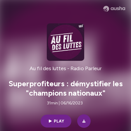
Au fil des luttes - Radio Parleur
Superprofiteurs : démystifier les
"champions nationaux"
31min | 06/16/2023
PLAY