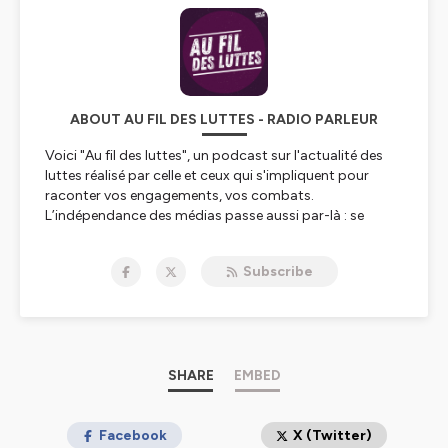
ABOUT AU FIL DES LUTTES - RADIO PARLEUR
Voici "Au fil des luttes", un podcast sur l'actualité des
luttes réalisé par celle et ceux qui s'impliquent pour
raconter vos engagements, vos combats.
L’indépendance des médias passe aussi par-là : se
réapproprier les outils journalistes. Désormais, nous
consacrerons le flux « Au fil des Luttes » au travail de
Subscribe
nos bénévoles : vous pourrez y trouver toute sorte de
contenus, plus libres et plus créatifs qu’ailleurs.
Écoutez-les, partagez, et faites-nous vos retours ! (Et
rejoignez-nous pour parler de vos luttes !)
SHARE
EMBED
Hébergé par Ausha. Visitez
ausha.co/politique-de-
confidentialite
Facebook
pour plus d'informations.
X (Twitter)