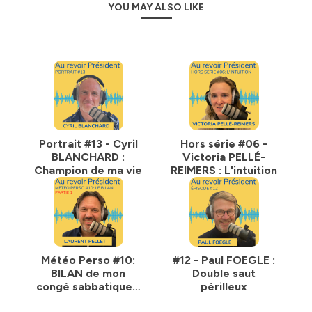
YOU MAY ALSO LIKE
rencontres afin d’inspirer toutes celles et ceux qui sont
encore dans l'arène et veulent changer de vie.
Si vous voulez en savoir un peu plus sur qui je suis,
pourquoi j'ai lancé ce podcast et avoir des
informations sur ce que vous y trouverez, rendez vous
sur
mon épisode #00
Pour decouvrir toutes mes activités et offres de
services, retrouvez-moi sur mon site internet
www.laurentpellet.com
Portrait #13 - Cyril
Hors série #06 -
BLANCHARD :
Victoria PELLÉ-
Pour me contacter, envoyez moi un mail sur
Champion de ma vie
REIMERS : L'intuition
aurevoirpresident.podcast@gmail.com
Hébergé par Ausha. Visitez
ausha.co/politique-de-
confidentialite
pour plus d'informations.
Météo Perso #10:
#12 - Paul FOEGLE :
BILAN de mon
Double saut
congé sabbatique -
périlleux
partie 1