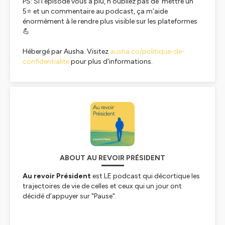
PS: Si l'épisode vous a plu, n'oubliez pas de mettre un
5⭐ et un commentaire au podcast, ça m'aide
énormément à le rendre plus visible sur les plateformes
💪
Hébergé par Ausha. Visitez
ausha.co/politique-de-
confidentialite
pour plus d'informations.
ABOUT AU REVOIR PRÉSIDENT
Au revoir Président
est LE podcast qui décortique les
trajectoires de vie de celles et ceux qui un jour ont
décidé d’appuyer sur "
Pause
".
Toutes les 2 semaines
, je partage avec vous mes