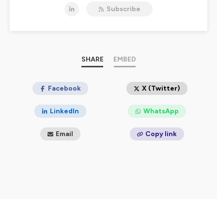
rencontres
effectuées avec des personnes inspirantes:
Subscribe
D’un côté,
des
cadres dirigeants
qui au cours d’une
intense carrière ont décidé de changer de vie,
et de l’autre,
des experts
qui, grâce à leurs savoirs et
connaissances, peuvent nous aider à mieux
comprendre et appréhender ces
SHARE
EMBED
transitions de vie
.
Je suis
Laurent Pellet
, ancien cadre dirigeant d’un grand
groupe français.
Facebook
X (Twitter)
Après 28 années d’un parcours intense, j’ai connu
LinkedIn
WhatsApp
l'épuisement professionnel qui m’a amené à prendre une
année sabbatique.
Email
Copy link
C’est à ce moment là que j’ai décidé de lancer ce
podcast pour rencontrer des personnes qui, en
m'inspirant, allaient pouvoir m’aider à trouver ce que je
voulais faire du reste de ma vie.
Après ces 12 mois, j’ai finalement moi aussi dit “Au revoir
Président” et démarré une nouvelle vie.
Depuis, je continue à partager le fruit de mes nouvelles