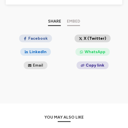
encore taboue, bien souvent incomprise et dont
certains aspects relèvent parfois de l'indicible.
Pour soutenir Au Revoir Podcast, je vous donne
SHARE
EMBED
rendez-vous sur
https://fr.tipeee.com/aurevoir-
podcast
! Merci à vous de permettre à l'aventure
de se poursuivre !
Facebook
X (Twitter)
LinkedIn
WhatsApp
Hébergé par Ausha. Visitez
ausha.co/politique-de-
confidentialite
pour plus d'informations.
Email
Copy link
YOU MAY ALSO LIKE