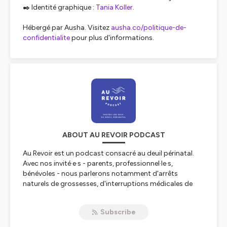
✒️ Identité graphique :
Tania Koller
.
Hébergé par Ausha. Visitez
ausha.co/politique-de-
confidentialite
pour plus d'informations.
ABOUT AU REVOIR PODCAST
Au Revoir est un podcast consacré au deuil périnatal.
Avec nos invité·e·s - parents, professionnel·le·s,
bénévoles - nous parlerons notamment d'arrêts
naturels de grossesses, d'interruptions médicales de
grossesses, de morts fœtales in utero ou de décès de
bébés quelque temps après leur naissance. En avançant
Subscribe
sur la pointe des pieds, le plus délicatement possible,
nous essaierons de cerner les contours d'une épreuve