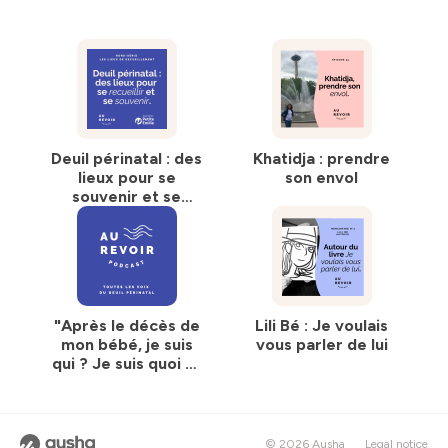
Deuil périnatal : des
Khatidja : prendre
lieux pour se
son envol
souvenir et se
recueillir (en
partenariat avec
l'association Petite
Emilie)
"Après le décès de
Lili Bé : Je voulais
mon bébé, je suis
vous parler de lui
qui ? Je suis quoi ?"
Une série à
découvrir sur
Substack
© 2026 Ausha
Legal notice