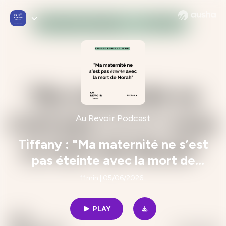
Au Revoir Podcast
Tiffany : "Ma maternité ne s’est
pas éteinte avec la mort de
Norah"
11min | 05/06/2026
PLAY