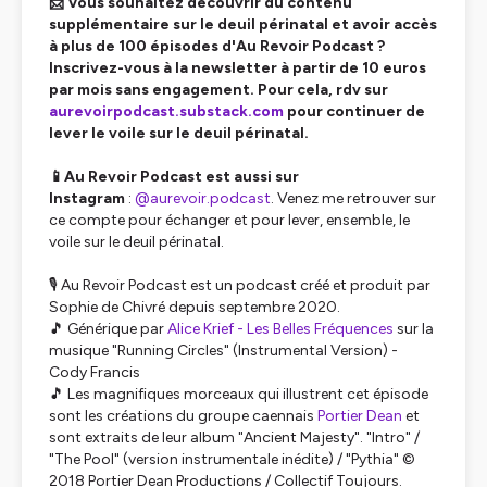
📩 Vous souhaitez découvrir du contenu
supplémentaire sur le deuil périnatal et avoir accès
à plus de 100 épisodes d'Au Revoir Podcast ?
Inscrivez-vous à la newsletter à partir de 10 euros
par mois sans engagement. Pour cela, rdv sur
aurevoirpodcast.substack.com
pour continuer de
lever le voile sur le deuil périnatal.
📱Au Revoir Podcast est aussi sur
Instagram
:
@aurevoir.podcast
. Venez me retrouver sur
ce compte pour échanger et pour lever, ensemble, le
voile sur le deuil périnatal.
🎙️ Au Revoir Podcast est un podcast créé et produit par
Sophie de Chivré depuis septembre 2020.
🎵 Générique par
Alice Krief - Les Belles Fréquences
sur la
musique "Running Circles" (Instrumental Version) -
Cody Francis
🎵 Les magnifiques morceaux qui illustrent cet épisode
sont les créations du groupe caennais
Portier Dean
et
sont extraits de leur album "Ancient Majesty". "Intro" /
"The Pool" (version instrumentale inédite) / "Pythia" ©
2018 Portier Dean Productions / Collectif Toujours.