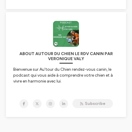
ABOUT AUTOUR DU CHIEN LE RDV CANIN PAR
VERONIQUE VALY
Bienvenue sur Au’tour du Chien rendez-vous canin, le
podcast qui vous aide à comprendre votre chien et à
vivre en harmonie avec lui.
Je m’appelle Véronique Valy et j’accompagne les
familles et leurs
Subscribe
chiens de compagnie à créer des liens forts basés sur le
respect et la
confiance mutuelle. J’encourage le développement
d’une relation épanouie et
bienveillante, pour une coopération juste entre le maître