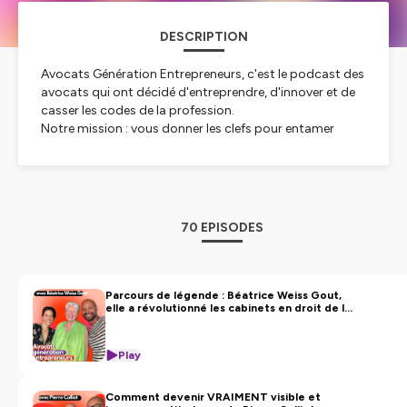
DESCRIPTION
Avocats Génération Entrepreneurs, c'est le podcast des
avocats qui ont décidé d'entreprendre, d'innover et de
casser les codes de la profession.
Notre mission : vous donner les clefs pour entamer
votre propre transformation. Des interviews sans filtre
d'avocats créatifs qui ont réinventé leur business
model, leur cabinet, leur façon d'exercer — pour
s'adapter au nouveau marché du droit et en faire un
terrain de jeu plutôt qu'une contrainte.
70 EPISODES
Des contenus inspirants, des stratégies concrètes et
des parcours actionnables pour devenir un véritable
avocat entrepreneur : développer sa communauté,
scaler son cabinet, pivoter vers le digital, entreprendre
Parcours de légende : Béatrice Weiss Gout,
elle a révolutionné les cabinets en droit de la
au-delà du droit.
famille
Si vous avez envie d'oser, contactez-nous — nous vous
accompagnerons dans votre projet.
Play
Si vous voulez nous suivre et nous soutenir, abonnez-
vous sur toutes les plateformes, notez-nous 5 étoiles et
Comment devenir VRAIMENT visible et
parlez-en autour de vous.