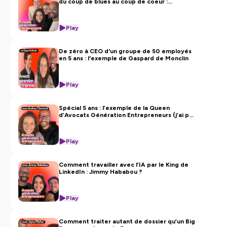
du coup de blues au coup de coeur :
l'exemple de Victoire Bern et Maxence
Laurent
Play
De zéro à CEO d'un groupe de 50 employés
en 5 ans : l'exemple de Gaspard de Monclin
Play
Spécial 5 ans : l’exemple de la Queen
d’Avocats Génération Entrepreneurs (j’ai pas
choisi le titre 🥰)
Play
Comment travailler avec l’IA par le King de
LinkedIn : Jimmy Hababou ?
Play
Comment traiter autant de dossier qu’un Big