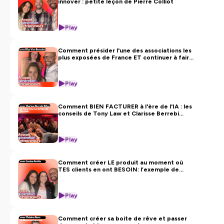
innover : petite leçon de Pierre Colliot
Audrey Chemouli & Manuel Meneghini
Audrey Chemouli, avocate et entrepreneuse, fondatrice
du cabinet Chemouli Profession Libérale —
Play
chemouli.com
Manuel Meneghini, avocat associé spécialiste en droit
Comment présider l'une des associations les
des assurances, Co-Président ACE Jeunes Avocats Paris
plus exposées de France ET continuer à faire
tourner son cabinet : l'exemple d'Élise Van
—
lincoln-avocats.com
Beneden
Play
Hébergé par Ausha. Visitez
ausha.co/politique-de-
confidentialite
pour plus d'informations.
Comment BIEN FACTURER à l'ère de l'IA : les
conseils de Tony Law et Clarisse Berrebi
(Spécial Digital Week du barreau de Paris)
Play
Comment créer LE produit au moment où
TES clients en ont BESOIN: l’exemple de
Louiza Amhis
Play
Comment créer sa boite de rêve et passer