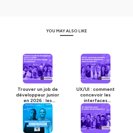
YOU MAY ALSO LIKE
Trouver un job de
UX/UI : comment
développeur junior
concevoir les
en 2026 : les
interfaces
conseils de notre
utilisateurs (avec
équipe
ou sans IA) ?
recrutement !