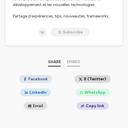
développement et les nouvelles technologies.
Partage d'expériences, tips, nouveautés, frameworks,
best practices…
Subscribe
Tout cela, réalisé par des techos passionnés qui
défendent leurs idées !
Certifié sans langue de bois et toujours dans la bonne
humeur :)
SHARE
EMBED
Hébergé par Ausha. Visitez
ausha.co/politique-de-
confidentialite
pour plus d'informations.
Facebook
X (Twitter)
LinkedIn
WhatsApp
Email
Copy link