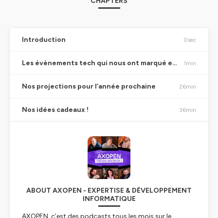
CHAPTERS
Introduction
0sec
Les évènements tech qui nous ont marqué en 2024 (IA, serveless, Python, JS, green-it, low-code…)
1min
Nos projections pour l’année prochaine
26min
Nos idées cadeaux !
36min
ABOUT AXOPEN - EXPERTISE & DÉVELOPPEMENT
INFORMATIQUE
AXOPEN, c’est des podcasts tous les mois sur le