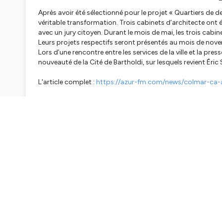
Après avoir été sélectionné pour le projet « Quartiers de d
véritable transformation. Trois cabinets d’architecte ont 
avec un jury citoyen. Durant le mois de mai, les trois cabinet
Leurs projets respectifs seront présentés au mois de nov
Lors d’une rencontre entre les services de la ville et la pre
nouveauté de la Cité de Bartholdi, sur lesquels revient Ér
L'article complet :
https://azur-fm.com/news/colmar-ca-
Les
interviews sont également à retrouver sur les platefo
Amazon Music
.
Hébergé par Ausha. Visitez
ausha.co/politique-de-confiden