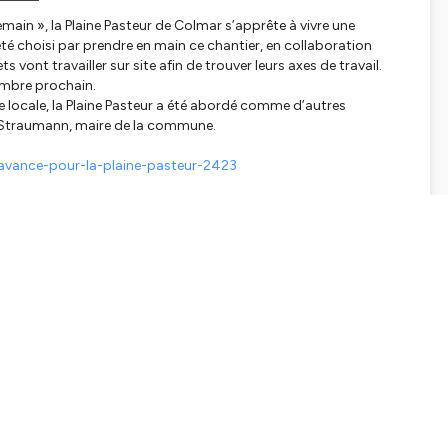
emain », la Plaine Pasteur de Colmar s’apprête à vivre une
été choisi par prendre en main ce chantier, en collaboration
s vont travailler sur site afin de trouver leurs axes de travail.
embre prochain.
sse locale, la Plaine Pasteur a été abordé comme d’autres
ic Straumann, maire de la commune.
avance-pour-la-plaine-pasteur-2423
rmes
Spotify
,
Deezer
,
Apple Podcasts
,
Podcast Addict
ou encore
tialite
pour plus d'informations.
SHARE
EMBED
Facebook
X (Twitter)
LinkedIn