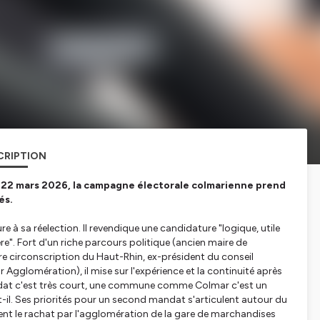
CRIPTION
et 22 mars 2026, la campagne électorale colmarienne prend
és.
e à sa réelection. Il revendique une candidature "
logique, utile
ère
". Fort d'un riche parcours politique (ancien maire de
re circonscription du Haut-Rhin, ex-président du conseil
gglomération), il mise sur l'expérience et la continuité après
at c'est très court, une commune comme Colmar c'est un
e-t-il. Ses priorités pour un second mandat s'articulent autour du
ent le rachat par l'agglomération de la gare de marchandises