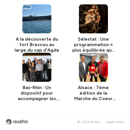
A la découverte du
Sélestat : Une
fort Brescou au
programmation «
large du cap d'Agde
plus équilibrée que
jamais » aux
Tanzmatten
Bas-Rhin : Un
Alsace : 7ème
dispositif pour
édition de la
accompagner les
Marche du Coeur
jeunes à s’insérer
pour promouvoir le
dans la vie
don de sang et de
professionnelle
plasma
© 2026 Ausha
Legal notice