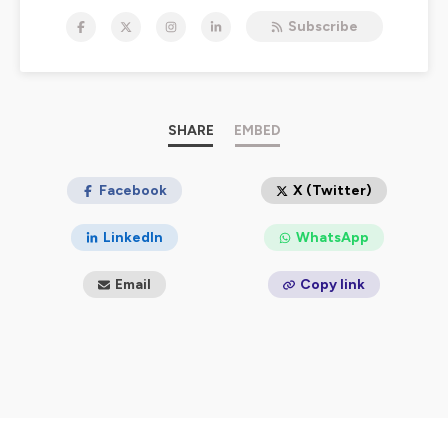
plateformes
Spotify
,
Deezer
,
Apple Podcasts
,
Podcast
Subscribe
Addict
ou encore
Amazon Music
.
Hébergé par Ausha. Visitez
ausha.co/politique-de-
confidentialite
pour plus d'informations.
SHARE
EMBED
Facebook
X (Twitter)
LinkedIn
WhatsApp
Email
Copy link