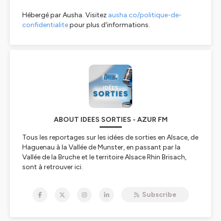
Hébergé par Ausha. Visitez
ausha.co/politique-de-
confidentialite
pour plus d'informations.
ABOUT IDEES SORTIES - AZUR FM
Tous les reportages sur les idées de sorties en Alsace, de
Haguenau à la Vallée de Munster, en passant par la
Vallée de la Bruche et le territoire Alsace Rhin Brisach,
sont à retrouver ici.
Les
interviews sont également à retrouver sur les
plateformes
Spotify
,
Deezer
,
Apple Podcasts
,
Podcast
Subscribe
Addict
ou encore
Amazon Music
.
Hébergé par Ausha. Visitez
ausha.co/politique-de-