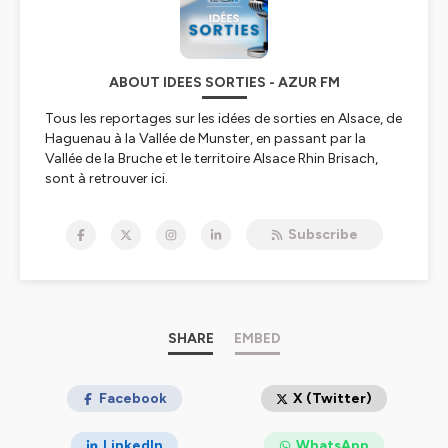
ABOUT IDEES SORTIES - AZUR FM
Tous les reportages sur les idées de sorties en Alsace, de
Haguenau à la Vallée de Munster, en passant par la
Vallée de la Bruche et le territoire Alsace Rhin Brisach,
sont à retrouver ici.
Les
interviews sont également à retrouver sur les
plateformes
Spotify
,
Deezer
,
Apple Podcasts
,
Podcast
Subscribe
Addict
ou encore
Amazon Music
.
Hébergé par Ausha. Visitez
ausha.co/politique-de-
confidentialite
pour plus d'informations.
SHARE
EMBED
Facebook
X (Twitter)
LinkedIn
WhatsApp