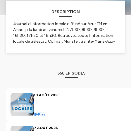
DESCRIPTION
Journal d'information locale diffusé sur Azur FM en
Alsace, du lundi au vendredi, à 7h30, 8h30, 9h30,
16h30, 17h30 et 18h30. Retrouvez toute l'information
locale de Sélestat, Colmar, Munster, Sainte-Marie-Aux-
Mines, Schirmeck, Strasbourg et Haguenau. Rendez-
vous sur www.azur-fm.com
Hébergé par Ausha. Visitez
ausha.co/politique-de-
confidentialite
pour plus d'informations.
558 EPISODES
10 AOÛT 2026
Play
7 AOÛT 2026