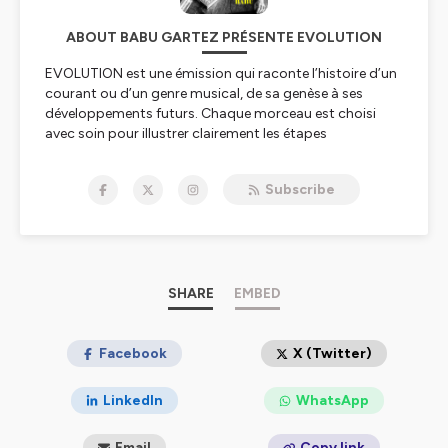
ABOUT BABU GARTEZ PRÉSENTE EVOLUTION
EVOLUTION est une émission qui raconte l’histoire d’un
courant ou d’un genre musical, de sa genèse à ses
développements futurs. Chaque morceau est choisi
avec soin pour illustrer clairement les étapes
importantes de l'évolution des musiques populaires.
Subscribe
Hébergé par Ausha. Visitez
ausha.co/politique-de-
confidentialite
pour plus d'informations.
SHARE
EMBED
Facebook
X (Twitter)
LinkedIn
WhatsApp
Email
Copy link