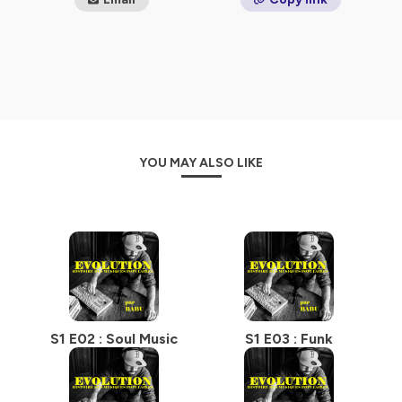
YOU MAY ALSO LIKE
S1 E02 : Soul Music
S1 E03 : Funk