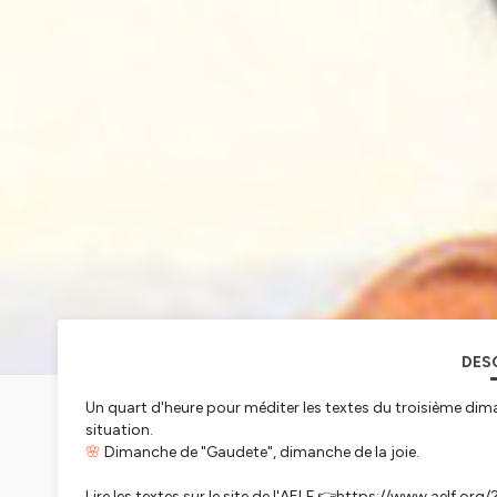
DES
Un quart d'heure pour méditer les textes du troisième di
situation.
🌸
Dimanche de "Gaudete", dimanche de la joie.
Lire les textes sur le site de l'AELF 👉https://www.aelf.o