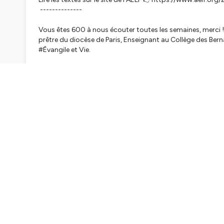
--------------
Vous êtes 600 à nous écouter toutes les semaines, merci !
prêtre du diocèse de Paris, Enseignant au Collège des Berna
#Évangile et Vie.
Réalisation : Conférence des évêques de France.
---------------
Titre du générique : Tender Remains
Auteur : Myuu
Source:
https://myuu.bandcamp.com
Licence:
https://creativecommons.org/licenses/by/3.0/de
Téléchargement (11MB):
https://auboutdufil.com/?id=49