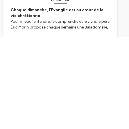
Chaque dimanche, l’Évangile est au cœur de la
vie chrétienne.
Pour mieux l’entendre, le comprendre et le vivre, le père
Éric Morin propose chaque semaine une Baladomélie,
un temps de méditation simple et profond. En quinze
minutes, il éclaire le texte, en déploie le sens et aide
Subscribe
chacun à se l’approprier.
Ce podcast s’adresse d’abord aux prêtres qui
préparent leur homélie, mais aussi à tous ceux qui
veulent nourrir leur prière et mieux accueillir la Parole
de Dieu dans leur quotidien.
À travers ces méditations, l’Évangile retrouve sa
fraîcheur et devient une source vivante pour la
foi.
---------------
#Baladomélie est le #podcast conçu par le père
Eric Morin
, prêtre du diocèse de Paris, enseignant au
Collège des Bernardins (FND, ISSR, Cours Publics),
Directeur du Service Biblique #Évangile et Vie.
Réalisation
: Conférence des évêques de France.