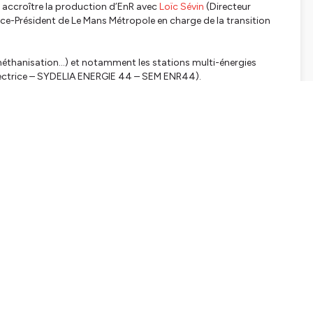
 accroître la production d’EnR avec
Loïc Sévin
(Directeur
ce-Président de Le Mans Métropole en charge de la transition
, méthanisation…) et notamment les stations multi-énergies
ectrice – SYDELIA ENERGIE 44 – SEM ENR44).
tialite
pour plus d'informations.
APTERS