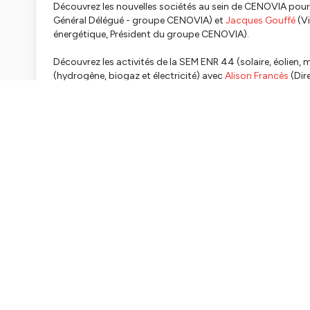
Découvrez les nouvelles sociétés au sein de CENOVIA pour
Général Délégué - groupe CENOVIA) et
Jacques Gouffé
(Vi
énergétique, Président du groupe CENOVIA).
Découvrez les activités de la SEM ENR 44 (solaire, éolien
(hydrogène, biogaz et électricité) avec
Alison Francès
(Dir
Une émission présentée par Marie-Hélène Mahé
Reporter : Alexandre Wibart
Une émission produite par la Banque des Territoires
Enregistré le 10/10 à Nantes
Hébergé par Ausha. Visitez
ausha.co/politique-de-confiden
CH