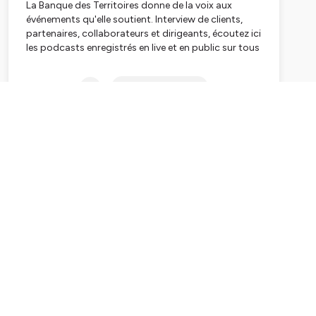
La Banque des Territoires donne de la voix aux
événements qu'elle soutient. Interview de clients,
partenaires, collaborateurs et dirigeants, écoutez ici
les podcasts enregistrés en live et en public sur tous
les événement de Banque des Territoires, la radio.
Subscribe
Hébergé par Ausha. Visitez
ausha.co/politique-de-
confidentialite
pour plus d'informations.