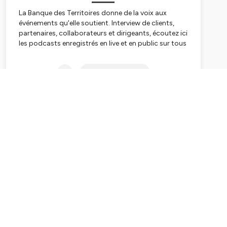
La Banque des Territoires donne de la voix aux
événements qu'elle soutient. Interview de clients,
partenaires, collaborateurs et dirigeants, écoutez ici
les podcasts enregistrés en live et en public sur tous
les événement de Banque des Territoires, la radio.
Subscribe
Hébergé par Ausha. Visitez
ausha.co/politique-de-
confidentialite
pour plus d'informations.