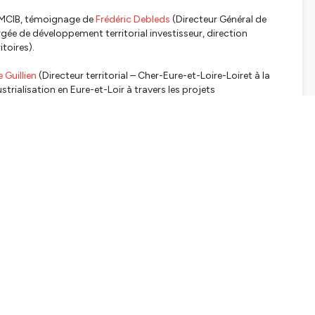
EMCIB, témoignage de
Frédéric Debleds
(Directeur Général de
gée de développement territorial investisseur, direction
toires).
 Guillien
(Directeur territorial – Cher-Eure-et-Loire-Loiret à la
strialisation en Eure-et-Loir à travers les projets
on de Vorwerk à Donnemain-Saint-Mamès.
tialite
pour plus d'informations.
APTERS