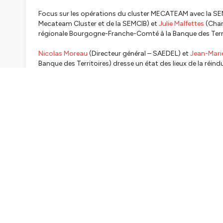
Focus sur les opérations du cluster MECATEAM avec la S
Mecateam Cluster et de la SEMCIB) et
Julie Malfettes
(Char
régionale Bourgogne-Franche-Comté à la Banque des Terri
Nicolas Moreau
(Directeur général – SAEDEL) et
Jean-Marie
Banque des Territoires) dresse un état des lieux de la réindu
emblématiques de la SAEDEL et notamment l’implantati
Une émission présentée par Marie-Hélène Mahé
Reporter : Alexandre Wibart
Une émission produite par la Banque des Territoires
Enregistré le 09/10 à Nantes
Hébergé par Ausha. Visitez
ausha.co/politique-de-confiden
CH