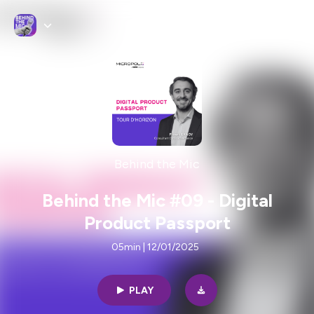
Behind the Mic
Behind the Mic #09 - Digital
Product Passport
05min | 12/01/2025
PLAY