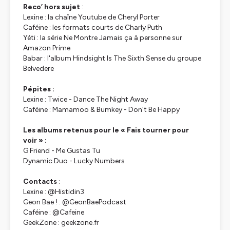
Reco’ hors sujet
:
Lexine : la chaîne Youtube de Cheryl Porter
Caféine : les formats courts de Charly Puth
Yéti : la série Ne Montre Jamais ça à personne sur
Amazon Prime
Babar : l'album Hindsight Is The Sixth Sense du groupe
Belvedere
Pépites :
Lexine : Twice - Dance The Night Away
Caféine : Mamamoo & Bumkey - Don't Be Happy
Les albums retenus pour le « Fais tourner pour
voir » :
G Friend - Me Gustas Tu
Dynamic Duo - Lucky Numbers
Contacts
:
Lexine : @Histidin3
Geon Bae ! : @GeonBaePodcast
Caféine : @Cafeine
GeekZone : geekzone.fr