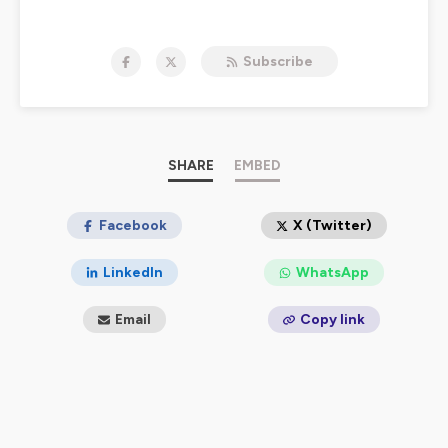
Hébergé par Ausha. Visitez
ausha.co/politique-de-
confidentialite
pour plus d'informations.
Subscribe
SHARE
EMBED
Facebook
X (Twitter)
LinkedIn
WhatsApp
Email
Copy link