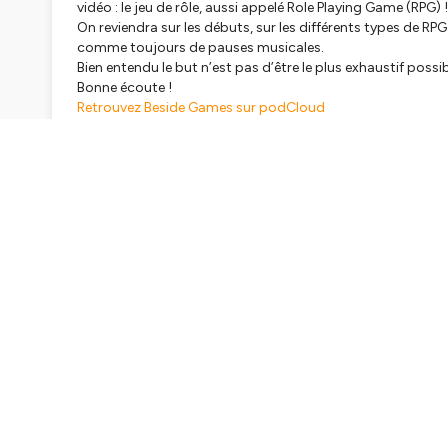
vidéo : le jeu de rôle, aussi appelé Role Playing Game (RPG) !
On reviendra sur les débuts, sur les différents types de RPG
comme toujours de pauses musicales.
Bien entendu le but n’est pas d’être le plus exhaustif possi
Bonne écoute !
Retrouvez Beside Games sur podCloud
Et si vous voulez nous soutenir, pas de Patreon, pas de Ki
commentaire et 5 étoiles merci d’avance !
Crédits musiques :
Partie 1
:
Baldur’s Gate OST – Main Theme
Composer : Michael Hoenig
Divinity: Original Sin OST – Original Sin
Composer : Kirill Pokrovsky
Skyrim – Awake
Music by Jeremy Soule
The Legend of Zelda : Ocarina of Time Title Theme
Composer : Kōji Kondō
Partie 2
:
Final Fantasy IX – Memories Erased In The Storm
Composer : Nobuo Uematsu
Final Fantasy IX – Title Theme (The Place I’ll Return To So
Composer : Nobuo Uematsu