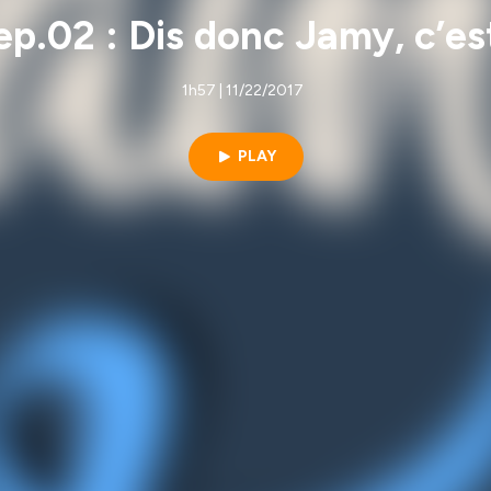
p.02 : Dis donc Jamy, c’es
1h57 | 11/22/2017
PLAY