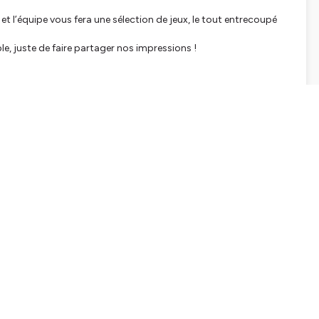
 et l’équipe vous fera une sélection de jeux, le tout entrecoupé
ble, juste de faire partager nos impressions !
ckstarter, abonnez-vous juste sur itunes, mettez un petit
meday)