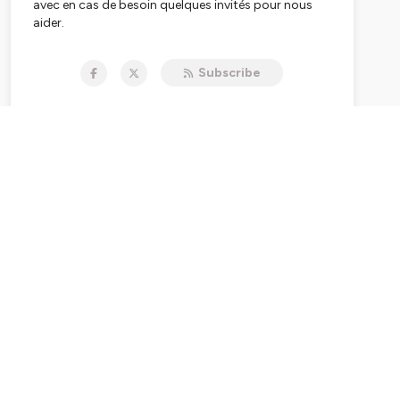
avec en cas de besoin quelques invités pour nous
aider.
Hébergé par Ausha. Visitez
ausha.co/politique-de-
Subscribe
confidentialite
pour plus d'informations.