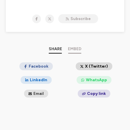
Hébergé par Ausha. Visitez
ausha.co/politique-de-
confidentialite
pour plus d'informations.
Subscribe
SHARE
EMBED
Facebook
X (Twitter)
LinkedIn
WhatsApp
Email
Copy link