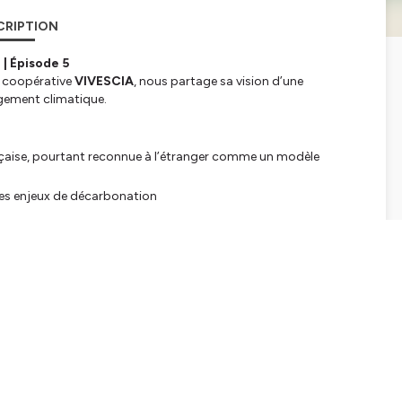
CRIPTION
 | Épisode 5
la coopérative
VIVESCIA
, nous partage sa vision d’une
ngement climatique.
nçaise, pourtant reconnue à l’étranger comme un modèle
 des enjeux de décarbonation
l’agriculture.
oix !
tialite
pour plus d'informations.