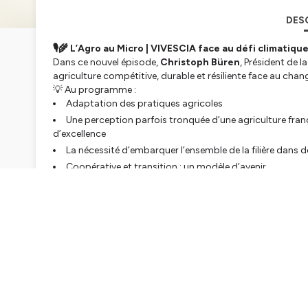
DES
🎙️🌾 L’Agro au Micro | VIVESCIA face au défi climatique
Dans ce nouvel épisode,
Christoph Büren
, Président de 
agriculture compétitive, durable et résiliente face au cha
💡 Au programme :
Adaptation des pratiques agricoles
Une perception parfois tronquée d’une agriculture fra
d’excellence
La nécessité d’embarquer l’ensemble de la filière dans
Coopérative et transition : un modèle d’avenir
Un message clair sur les actions à mener pour transformer 
🎧 À écouter dès maintenant sur la plateforme de votre ch
Pour en savoir plus sur VIVESCIA :
🌐 Accédez au site :
https://www.vivescia.com/
Hébergé par Ausha. Visitez
ausha.co/politique-de-confiden