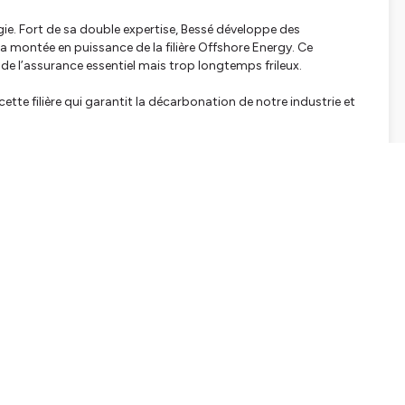
rgie. Fort de sa double expertise, Bessé développe des
a montée en puissance de la filière Offshore Energy. Ce
 de l’assurance essentiel mais trop longtemps frileux.
te filière qui garantit la décarbonation de notre industrie et
tialite
pour plus d'informations.
SHARE
EMBED
Facebook
X (Twitter)
LinkedIn
WhatsApp
Email
Copy link