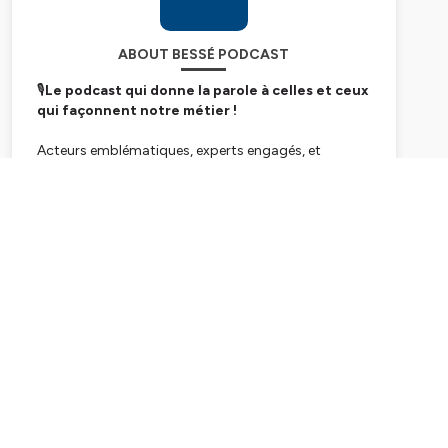
ABOUT BESSÉ PODCAST
🎙️
Le podcast qui donne la parole à celles et ceux
qui façonnent notre métier !
Acteurs emblématiques, experts engagés, et
collaborateurs passionnés s’y retrouvent pour
décrypter les enjeux clés, partager leur vision et faire
Subscribe
vivre les grandes transformations de nos métiers.
Des rendez-vous inspirants et authentiques !
Hébergé par Ausha. Visitez
ausha.co/politique-de-
confidentialite
pour plus d'informations.