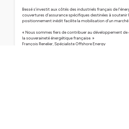
Bessé s’investit aux côtés des industriels français de l’éne
couvertures d’assurance spécifiques destinées à soutenir l
positionnement inédit facilite la mobilisation d’un marché
« Nous sommes fiers de contribuer au développement de cet
la souveraineté énergétique française. »
François Renelier, Spécialiste Offshore Energy
Hébergé par Ausha. Visitez
ausha.co/politique-de-confiden