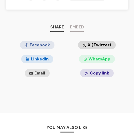
aux auditeurs de se sentir rassurés et inspirés tout en
célébrant la richesse culturelle et sociale de la France.
Hébergé par Ausha. Visitez
ausha.co/politique-de-
confidentialite
pour plus d'informations.
SHARE
EMBED
Facebook
X (Twitter)
LinkedIn
WhatsApp
Email
Copy link
YOU MAY ALSO LIKE