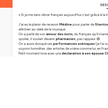
DES
« Si je me sens vibrer français aujourd’hui c’est grâce à la l
J’ai eu le plaisir de recevoir
Médine
pour parler de
Stentor
allé bien au-delà de la musique.
On a parlé de son
amour des mots
, du français qu’il ma
spoiler, il voulait devenir
pharmacien
, pas rappeur 😅
On a aussi évoqué ses
performances scéniques
(je l’ai
soyons honnêtes: des artistes de scène comme lui, en Fran
Petit moment love avec une
déclaration à son épouse 
Et comme toujours, la fameuse
question sous le tarbo
conversation. Ne me demandez pas comment 😭
Merci Médine d’avoir fait un arrêt au micro de Beurn Out et
Décembre !
Hébergé par Ausha. Visitez
ausha.co/politique-de-confiden