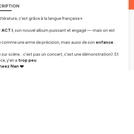
CRIPTION
ittérature, c’est grâce à la langue française »
 ACT I
, son nouvel album puissant et engagé — mais on est
nie comme une arme de précision, mais aussi de son
enfance
:
 vu sur scène… c’est pas un concert, c’est une démonstration). Et
ce, y’en a
trop peu
.
Cheez Nan
❤️
uche
… cette fois,
Danse avec les stars
s’est glissé dans la
 RDV en tournée dans toute la France et au Zenith de Paris le 18
tialite
pour plus d'informations.