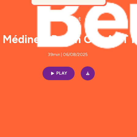
Beurn Out
Médine x Beurn Out ACT I
39min | 06/08/2025
PLAY