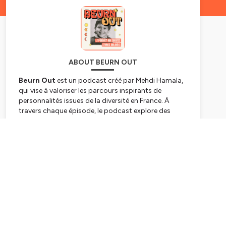
ABOUT BEURN OUT
Beurn Out
est un podcast créé par Mehdi Hamala,
qui vise à valoriser les parcours inspirants de
personnalités issues de la diversité en France. À
travers chaque épisode, le podcast explore des
histoires personnelles de résilience, de succès et
d'identité, mettant en lumière les défis et les
Subscribe
réussites de ses invités. Ces récits, souvent teintés
d'humour et d'humanité, permettent aux auditeurs
de se sentir rassurés et inspirés tout en célébrant la
richesse culturelle et sociale de la France.
Hébergé par Ausha. Visitez
ausha.co/politique-de-
confidentialite
pour plus d'informations.