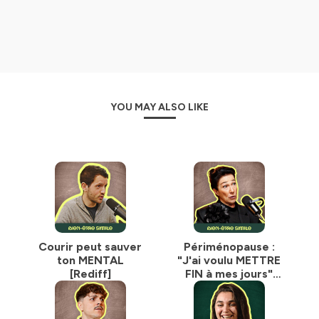
répondre 🌞
Hébergé par Ausha. Visitez
ausha.co/politique-de-
confidentialite
pour plus d'informations.
YOU MAY ALSO LIKE
Courir peut sauver
Périménopause :
ton MENTAL
"J'ai voulu METTRE
[Rediff]
FIN à mes jours"
[Rediff]