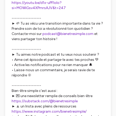
https://youtu.be/d1x-uPFloIo?
si=MOWiGsv4XPmrsAJV&t=247
-------------------
► 🌱 Tu as vécu une transition importante dans ta vie ?
Prendre soin de toi a révolutionné ton quotidien ?
Contacte-moi sur
podcast@bienetresimple.com
et
viens partager ton histoire !
-------------------
► Tu aimes notre podcast et tu veux nous soutenir ?
• Aime cet épisode et partage-le avec tes proches 💚
• Active les notifications pour ne rien manquer 🔔
• Laisse-nous un commentaire, je serais ravie de te
répondre 🌞
-------------------
Bien-être simple c'est aussi :
► 💌 une newsletter remplie de conseils bien-être
https://substack.com/@bienetresimple
► 🧘 un Insta avec pleins de ressources
https://www.instagram.com/bienetresimple/