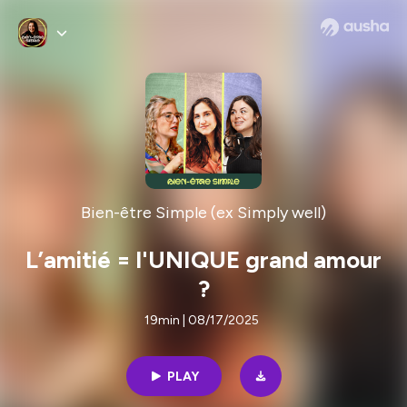
Bien-être Simple (ex Simply well)
L’amitié = l'UNIQUE grand amour
?
19min | 08/17/2025
PLAY