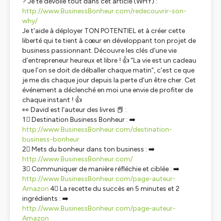
? Je te dévoile tout dans cet article (WHY) :
http://www.BusinessBonheur.com/redecouvrir-son-
why/
Je t'aide à déployer TON POTENTIEL et à créer cette
liberté qui te tient à cœur en développant ton projet de
business passionnant. Découvre les clés d’une vie
d’entrepreneur heureux et libre ! 👍 “La vie est un cadeau
que l’on se doit de déballer chaque matin”, c’est ce que
je me dis chaque jour depuis la perte d’un être cher. Cet
événement a déclenché en moi une envie de profiter de
chaque instant ! 👍
👀 David est l'auteur des livres 📕 :
1⃣ Destination Business Bonheur : ➡️
http://www.BusinessBonheur.com/destination-
business-bonheur
2⃣ Mets du bonheur dans ton business : ➡️
http://www.BusinessBonheur.com/
3⃣ Communiquer de manière réfléchie et ciblée : ➡️
http://www.BusinessBonheur.com/page-auteur-
Amazon
4⃣ La recette du succès en 5 minutes et 2
ingrédients : ➡️
http://www.BusinessBonheur.com/page-auteur-
Amazon