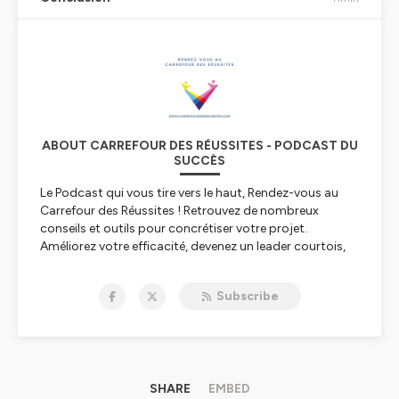
ABOUT CARREFOUR DES RÉUSSITES - PODCAST DU
SUCCÈS
Le Podcast qui vous tire vers le haut, Rendez-vous au
Carrefour des Réussites ! Retrouvez de nombreux
conseils et outils pour concrétiser votre projet.
Améliorez votre efficacité, devenez un leader courtois,
osez changer de job et bien plus encore :) ! Présenté par
David Valls y Machinant, Initiateur d'inspiration,
Subscribe
consultant en Efficacité business et mieux-être au
travail. Fondateur du www.carrefourdesreussites.com
Retrouvez Rendez-vous au Carrefour des Réussites -
Podcast du succès sur podCloud :
https://podcloud.fr/podcast/podcast-du-succes?
55d756cd6e7334143f12ba00
SHARE
EMBED