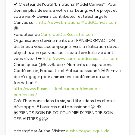
💕 Créateur de l'outil “Emotional Model Canvas” : Pour
donner plus de sens à votre marketing, votre projet et
votre vie. 🍀 Deviens contributeur et télécharge le
Canvas sur :
http://www.EmotionalModelCanvas.com
🤩
Fondateur du
CarrefourDesReussites.com
:
Organisation d’événements de TRANSFORM’ACTION
destinés à vous accompagner vers la réalisation de vos
objectifs afin que vous puissiez atteindre la vie dont
vous rêvez :) ➡️
http://www.carrefourdesreussites.com
Chroniqueur @BuzzRadio - Moments d’inspirations.
Conférencier, Podcaster et Auteur passionné. 💟💪 Envie
de m'engager pour animer une conférence ou une
formation ? :
http://www.BusinessBonheur.com/demande-
conference/
Crée l’harmonie dans ta vie, soit libre dans tes choix et
développe LE business qui te passionne 😁. 🎁
💟 PRENDS SOIN DE TOI POUR MIEUX PRENDRE SOIN
DES AUTRES 🤗😀
Hébergé par Ausha. Visitez
ausha.co/politique-de-