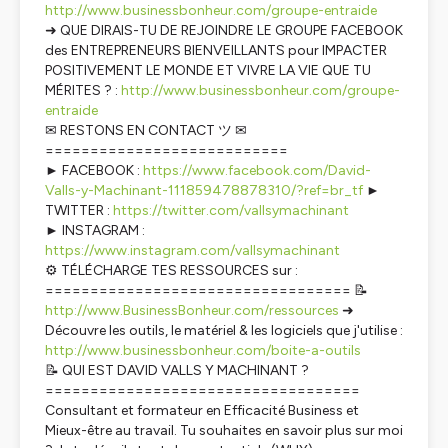
http://www.businessbonheur.com/groupe-entraide
➜ QUE DIRAIS-TU DE REJOINDRE LE GROUPE FACEBOOK
des ENTREPRENEURS BIENVEILLANTS pour IMPACTER
POSITIVEMENT LE MONDE ET VIVRE LA VIE QUE TU
MÉRITES ? :
http://www.businessbonheur.com/groupe-
entraide
✉ RESTONS EN CONTACT ツ ✉
===========================
► FACEBOOK :
https://www.facebook.com/David-
Valls-y-Machinant-111859478878310/?ref=br_tf
►
TWITTER :
https://twitter.com/vallsymachinant
► INSTAGRAM :
https://www.instagram.com/vallsymachinant
⚙️ TÉLÉCHARGE TES RESSOURCES sur :
================================== 📝
http://www.BusinessBonheur.com/ressources
➜
Découvre les outils, le matériel & les logiciels que j'utilise :
http://www.businessbonheur.com/boite-a-outils
📝 QUI EST DAVID VALLS Y MACHINANT ?
===================================
Consultant et formateur en Efficacité Business et
Mieux-être au travail. Tu souhaites en savoir plus sur moi