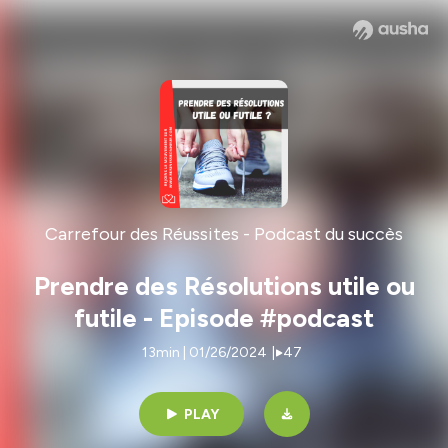
Carrefour des Réussites - Podcast du succès
Prendre des Résolutions utile ou
futile - Episode #podcast
13min | 01/26/2024
|
47
PLAY