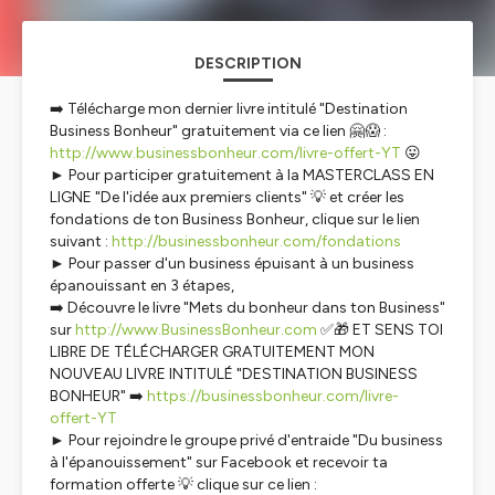
DESCRIPTION
➡️ Télécharge mon dernier livre intitulé "Destination
Business Bonheur" gratuitement via ce lien 🤗😱 :
http://www.businessbonheur.com/livre-offert-YT
😛
► Pour participer gratuitement à la MASTERCLASS EN
LIGNE "De l'idée aux premiers clients" 💡 et créer les
fondations de ton Business Bonheur, clique sur le lien
suivant :
http://businessbonheur.com/fondations
► Pour passer d'un business épuisant à un business
épanouissant en 3 étapes,
➡️ Découvre le livre "Mets du bonheur dans ton Business"
sur
http://www.BusinessBonheur.com
✅🎁 ET SENS TOI
LIBRE DE TÉLÉCHARGER GRATUITEMENT MON
NOUVEAU LIVRE INTITULÉ "DESTINATION BUSINESS
BONHEUR" ➡️
https://businessbonheur.com/livre-
offert-YT
► Pour rejoindre le groupe privé d'entraide "Du business
à l'épanouissement" sur Facebook et recevoir ta
formation offerte 💡 clique sur ce lien :