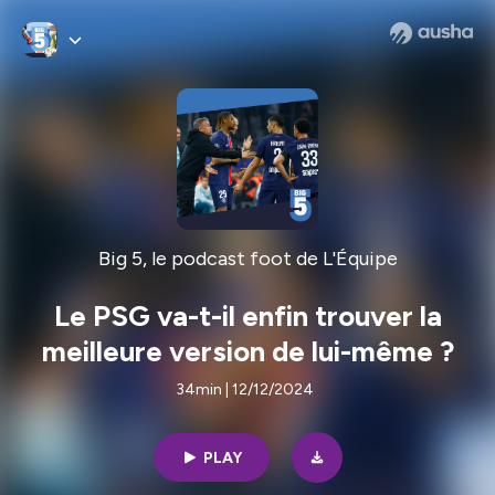
Big 5, le podcast foot de L'Équipe
Le PSG va-t-il enfin trouver la
meilleure version de lui-même ?
34min | 12/12/2024
PLAY