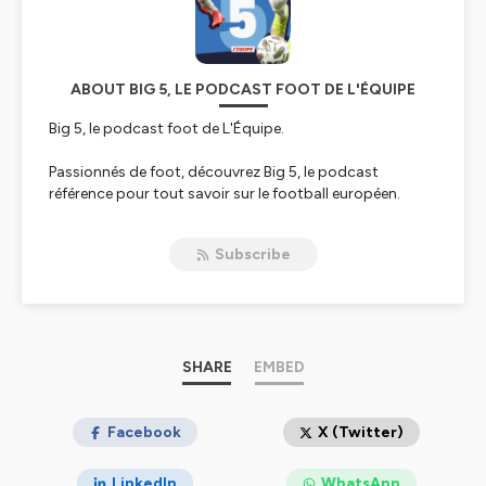
ABOUT BIG 5, LE PODCAST FOOT DE L'ÉQUIPE
Big 5, le podcast foot de L'Équipe.
Passionnés de foot, découvrez Big 5, le podcast
référence pour tout savoir sur le football européen.
Chaque semaine, nos experts analysent l'actualité des
cinq grands championnats : Premier League, Liga, Serie
Subscribe
A, Bundesliga et Ligue 1. Plongez dans les coulisses du
foot, avec des débats, des analyses tactiques, des
focus sur les joueurs et des discussions autour des
transferts qui animent le monde du ballon rond. Un
podcast présenté par Marie-Amélie Motte.
SHARE
EMBED
Hébergé par Ausha. Visitez
ausha.co/politique-de-
confidentialite
Facebook
pour plus d'informations.
X (Twitter)
LinkedIn
WhatsApp