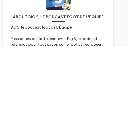
ABOUT BIG 5, LE PODCAST FOOT DE L'ÉQUIPE
Big 5, le podcast foot de L'Équipe.
Passionnés de foot, découvrez Big 5, le podcast
référence pour tout savoir sur le football européen.
Chaque semaine, nos experts analysent l'actualité
des cinq grands championnats : Premier League,
Subscribe
Liga, Serie A, Bundesliga et Ligue 1. Plongez dans les
coulisses du foot, avec des débats, des analyses
tactiques, des focus sur les joueurs et des
discussions autour des transferts qui animent le
monde du ballon rond. Un podcast présenté par
Marie-Amélie Motte.
Hébergé par Ausha. Visitez
ausha.co/politique-de-
confidentialite
pour plus d'informations.