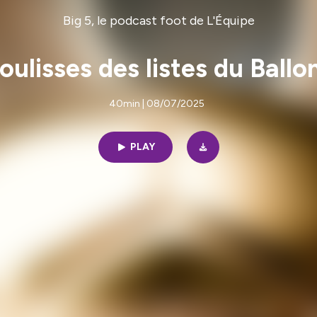
Big 5, le podcast foot de L'Équipe
oulisses des listes du Ballo
40min | 08/07/2025
PLAY