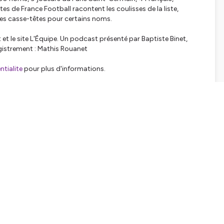
stes de France Football racontent les coulisses de la liste,
les casse-têtes pour certains noms.
et le site L'Équipe. Un podcast présenté par Baptiste Binet,
istrement : Mathis Rouanet
tialite
pour plus d'informations.
SHARE
EMBED
Facebook
X (Twitter)
LinkedIn
WhatsApp
Email
Copy link