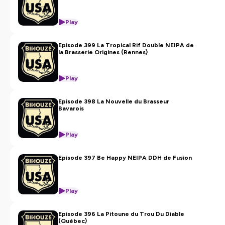
Play
Episode 399 La Tropical Rif Double NEIPA de
la Brasserie Origines (Rennes)
Play
Episode 398 La Nouvelle du Brasseur
Bavarois
Play
Episode 397 Be Happy NEIPA DDH de Fusion
Play
Episode 396 La Pitoune du Trou Du Diable
(Québec)