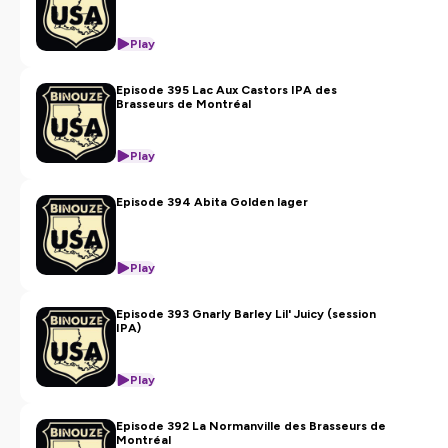
Play
Episode 395 Lac Aux Castors IPA des
Brasseurs de Montréal
Play
Episode 394 Abita Golden lager
Play
Episode 393 Gnarly Barley Lil' Juicy (session
IPA)
Play
Episode 392 La Normanville des Brasseurs de
Montréal