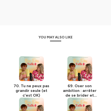
Si t'es prête à changer le monde... Let's go girls,
embarque avec nous !
Biz Elles Talk
, là où les femmes montrent qu’elles
peuvent tout !
Hébergé par Ausha. Visitez
ausha.co/politique-de-
YOU MAY ALSO LIKE
confidentialite
pour plus d'informations.
70. Tu ne peux pas
69. Oser son
grandir seule (et
ambition : arrêter
c’est OK)
de se brider et
construire grand