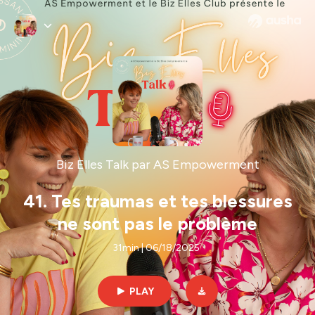
Biz Elles Talk par AS Empowerment
41. Tes traumas et tes blessures
ne sont pas le problème
31min | 06/18/2025
PLAY