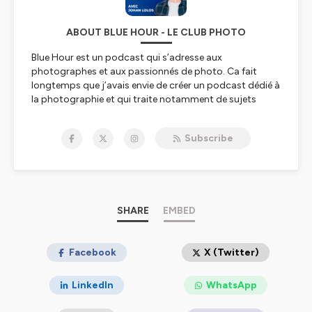
ABOUT BLUE HOUR - LE CLUB PHOTO
Blue Hour est un podcast qui s’adresse aux
photographes et aux passionnés de photo. Ca fait
longtemps que j’avais envie de créer un podcast dédié à
la photographie et qui traite notamment de sujets
sociétaux autour de l’industrie de la photo et du métier
de photographe. J’ai donc eu l’idée tout simplement de
Subscribe
lancer ma propre émission qui évoluera, s’adaptera
forcément au fil du temps et des saisons.
Dans Blue Hour, je recevrai différents invités. La plupart
seront photographes, mais d’autres seront aussi des
acteurs de l’industrie photographique, qu’ils soient
iconographes, galeristes, acheteurs d’art, imprimeurs,
SHARE
EMBED
etc. Avec eux, j’aborderai à la fois la réalité de leur
métier, leur vision de la photo, mais je les questionnerai
aussi sur une thématique plus sociétale, liée de près ou
Facebook
X (Twitter)
de loin à l’art photographique.
Il y aura également des épisodes où je serai seul aux
LinkedIn
WhatsApp
manettes. Ceux ci seront plutôt alors analytiques, voire
même éducatifs, sur un sujet bien précis et défini.