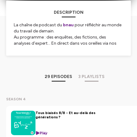
DESCRIPTION
La chaîne de podcast du
b
n
au
pour réfléchir au monde
du travail de demain.
Au programme : des enquêtes, des fictions, des
analyses d’expert… En direct dans vos oreilles via nos
créations sonores produites par notre studio de
podcasts
Clap Audio.
Hébergé par Ausha. Visitez
ausha.co/politique-de-
confidentialite
pour plus d'informations.
29 EPISODES
3 PLAYLISTS
SEASON 4
Tous biaisés 8/8 - Et au-delà des
générations ?
Play