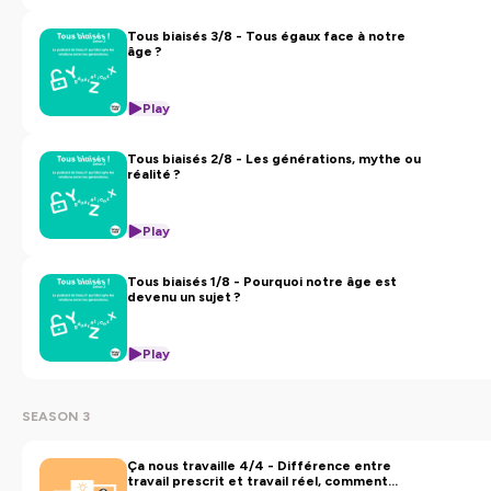
Tous biaisés 3/8 - Tous égaux face à notre
âge ?
Play
Tous biaisés 2/8 - Les générations, mythe ou
réalité ?
Play
Tous biaisés 1/8 - Pourquoi notre âge est
devenu un sujet ?
Play
SEASON 3
Ça nous travaille 4/4 - Différence entre
travail prescrit et travail réel, comment