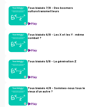
Tous biaisés 7/8 - Des boomers
culturotransmetteurs
Play
Tous biaisés 6/8 - Les X et les Y : même
combat ?
Play
Tous biaisés 5/8 - La génération Z
Play
Tous biaisés 4/8 - Sommes-nous tous le
vieux d’un autre ?
Play