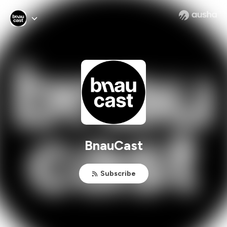
BnauCast
Subscribe