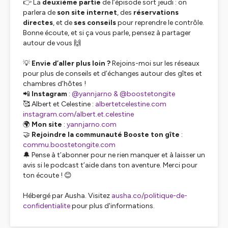
👉 La
deuxième partie
de l’épisode sort jeudi : on
parlera de
son site internet
, des
réservations
directes
, et de
ses conseils
pour reprendre le contrôle.
Bonne écoute, et si ça vous parle, pensez à partager
autour de vous 🙌
💡
Envie d’aller plus loin ?
Rejoins-moi sur les réseaux
pour plus de conseils et d’échanges autour des gîtes et
chambres d’hôtes !
📲
Instagram
:
@yannjarno &
@boostetongite
🥰 Albert et Celestine :
albertetcelestine.com
instagram.com/albert.et.celestine
🌍
Mon site
:
yannjarno.com
🤝
Rejoindre la communauté Booste ton gîte
:
commu.boostetongite.com
🔔 Pense à t’abonner pour ne rien manquer et à laisser un
avis si le podcast t’aide dans ton aventure. Merci pour
ton écoute ! 😊
Hébergé par Ausha. Visitez
ausha.co/politique-de-
confidentialite
pour plus d'informations.