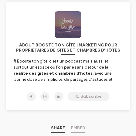
ABOUT BOOSTE TON GÎTE | MARKETING POUR
PROPRIÉTAIRES DE GÎTES ET CHAMBRES D'HÔTES
🎙 Booste ton gîte, c’est un podcast mais aussi et
surtout un espace où l’on parle sans détour de
la
réalité des gîtes et chambres d’hôtes
, avec une
bonne dose de simplicité, de partages d’astuces et
d’
échanges authentiques
autour du business.
Subscribe
Je suis
Yann Jarno
, propriétaire du gîte La Maison
Kidour, suivi par plus de 35 000 personnes sur TikTok,
et passionné par mon métier depuis 2015 : la
communication et le marketing. En parallèle du
podcast, j’accompagne aussi les propriétaires de
logement touristique pour structurer leur
SHARE
EMBED
communication et mettre en place un site internet