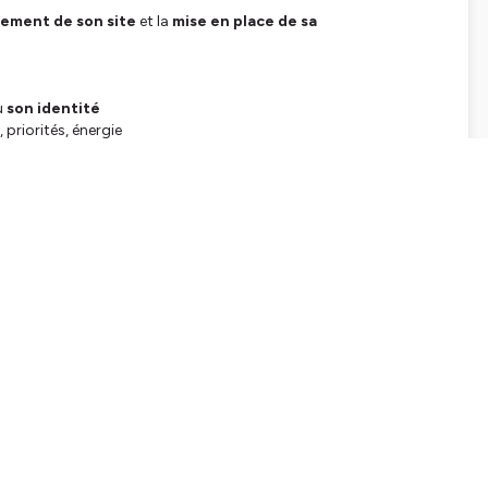
cement de son site
et la
mise en place de sa
u
son identité
 priorités, énergie
 de mieux)
u quotidien, poser un cap, repartir avec des actions simples (et
la
Maison Kidour
.
places sont déjà ouvertes
: si tu veux en parler ou réserver,
e ce qui sera le plus utile pour toi. Si tu as l’impression de
aider à
poser un cap réaliste
… et à avancer sans t’épuiser.
ur plus de conseils et d’échanges autour des gîtes et chambres