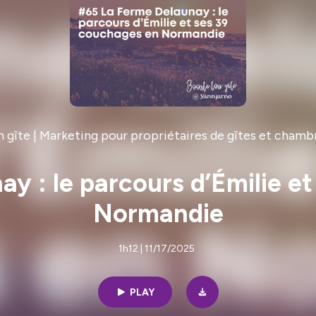
 gîte | Marketing pour propriétaires de gîtes et chamb
y : le parcours d’Émilie e
Normandie
1h12 | 11/17/2025
PLAY