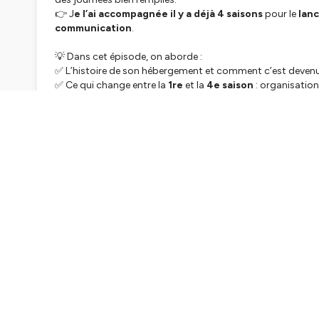
👉 J
e l’ai accompagnée il y a déjà 4 saisons
pour le
lan
communication
.
💡 Dans cet épisode, on aborde :
✅ L’histoire de son hébergement et comment c’est deven
✅ Ce qui change entre la
1re
et la
4e saison
: organisation,
✅ Le
bonheur de la fidélisation
(et pourquoi il n’y a rien
✅ Son
retour d’expérience aux ateliers BTG
: couper d
tenables)
📌
Annonce
: les
ateliers BTG
rouvrent en petit comité à 
Un épisode dédié arrive pour détailler le format, mais
les 
écris-moi via mon site ou sur Instagram
, on voit ensembl
remettre “ta com’ à plus tard”, l’histoire d’Émilie devrait t’
Bonne écoute :)
💡
Envie d’aller plus loin ?
Rejoins-moi sur les réseaux po
d’hôtes !
📲
Instagram
:
@yannjarno &
@boostetongite
🏠
Notre gîte
:
Maison Kidour
🌍
Mon site
:
yannjarno.com