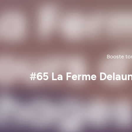
Booste ton
#65 La Ferme Delauna