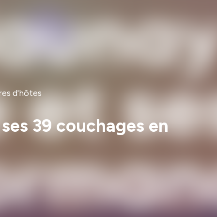
res d'hôtes
t ses 39 couchages en