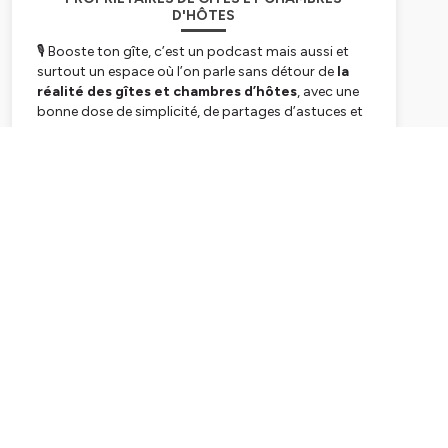
D'HÔTES
🎙 Booste ton gîte, c’est un podcast mais aussi et
surtout un espace où l’on parle sans détour de
la
réalité des gîtes et chambres d’hôtes
, avec une
bonne dose de simplicité, de partages d’astuces et
d’
échanges authentiques
autour du business.
Subscribe
Je suis
Yann Jarno
, propriétaire du gîte La Maison
Kidour, suivi par plus de 35 000 personnes sur
TikTok, et passionné par mon métier depuis 2015 : la
communication et le marketing. En parallèle du
podcast, j’accompagne aussi les propriétaires de
logement touristique pour structurer leur
communication et mettre en place un site internet
(vitrine ou de réservation) clair et efficace.
Ici,
pas de formules magiques
ni de recettes
toutes faites, mais
des réflexions, des conseils
pratiques et des retours d’expérience
issus de
mon parcours comme de ceux d’autres
propriétaires.