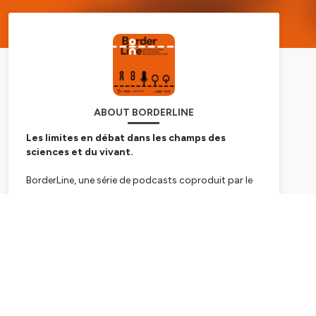
ABOUT BORDERLINE
Les limites en débat dans les champs des
sciences et du vivant.
BorderLine, une série de podcasts coproduit par le
Quai des Savoirs et la Mission Agrobiosciences-
INRAE.
Subscribe
Hébergé par Ausha. Visitez
ausha.co/politique-de-
confidentialite
pour plus d'informations.