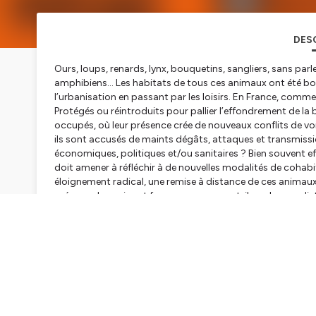
DES
Ours, loups, renards, lynx, bouquetins, sangliers, sans parl
amphibiens… Les habitats de tous ces animaux ont été boule
l’urbanisation en passant par les loisirs. En France, comme 
Protégés ou réintroduits pour pallier l’effondrement de la b
occupés, où leur présence crée de nouveaux conflits de vo
ils sont accusés de maints dégâts, attaques et transmissio
économiques, politiques et/ou sanitaires ? Bien souvent e
doit amener à réfléchir à de nouvelles modalités de cohab
éloignement radical, une remise à distance de ces animaux 
présence humaine et faune sauvage, y a-t-il une bonne dist
Propos introductifs par
Sergio DALLA BERNARDINA
, et
fascination, regard sur la faune sauvage.
Emission coanimée par Lucie Gillot (MAA-INRAE) et Marin
Hébergé par Ausha. Visitez
ausha.co/politique-de-confiden