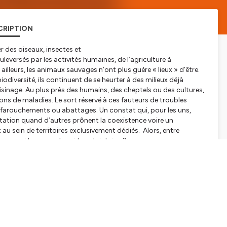
CRIPTION
er des oiseaux, insectes et
versés par les activités humaines, de l’agriculture à
ailleurs, les animaux sauvages n’ont plus guère « lieux » d’être.
iodiversité, ils continuent de se heurter à des milieux déjà
isinage. Au plus près des humains, des cheptels ou des cultures,
ns de maladies. Le sort réservé à ces fauteurs de troubles
ffarouchements ou abattages. Un constat qui, pour les uns,
itation quand d’autres prônent la coexistence voire un
au sein de territoires exclusivement dédiés. Alors, entre
ance, ni trop proche, ni trop lointaine ?
hnologue, Université de Bretagne Occidentale : entre crainte et
a Léonard (Quai des Savoirs)
tialite
pour plus d'informations.