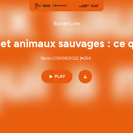
BorderLine
et animaux sauvages : ce q
16min | 09/08/2022
|
254
PLAY