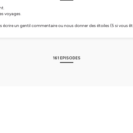
nt.
ses voyages.
écrire un gentil commentaire ou nous donner des étoiles (5 si vous ê
terprétée par Serge Raphaël
oine Malaspina
161 EPISODES
tialite
pour plus d'informations.
guez #155 - Stéphane x Clipperton
155ème épisode, Stéphane raconte Clipperton 🇫🇷. C’est en 2001 qu
pour la première fois sur l’atoll de Clipperton, seule possession françai
e passion pour ce “confetti de la République” et y retournera 3 fois s
r son évolution et assouvir sa soif de cette île mystérieuse. Avec Sté
e, de géopolitique et de gueule de bois. Si vous souhaitez en savoir pl
 le très bon "ATOLL CIRCUS Voyages à Clipperton
in | Published on June 23, 2026
ww.editionsdutresor.com/catalogue/atoll-circus)" aux Editions du Trésor. Si cet épiso