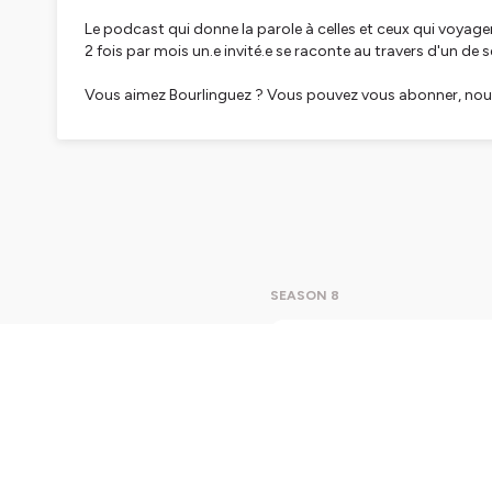
Le podcast qui donne la parole à celles et ceux qui voyage
2 fois par mois un.e invité.e se raconte au travers d'un de 
Vous aimez Bourlinguez ? Vous pouvez vous abonner, nous 
Retrouvez-nous aussi sur
notre compte Instagram
!
Musique d'intro et d'outro : "
J'ai Bourlingué
", écrite et in
Identité Graphique :
Chloé Hueber
(@chloehueber)
Bourlinguez est un podcast voyage produit par Marc-Ant
Hébergé par Ausha. Visitez
ausha.co/politique-de-confiden
SEASON 8
Bourlin
Dans ce 
débarque 
prendra d
documente
d’écologi
a publié
Play
47m
(https://w