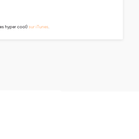
tes hyper cool)
sur iTunes
.
e Stéphane Dugast
se du Pacifique Nord. Il se
upplémentaire pour
phane on a parlé
us sur Clipperton, Stéphane
de vous