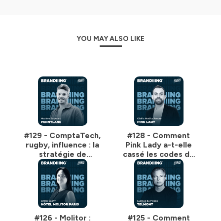
YOU MAY ALSO LIKE
#129 - ComptaTech,
#128 - Comment
rugby, influence : la
Pink Lady a-t-elle
stratégie de
cassé les codes de
marque de
sa catégorie, avec
Pennylane avec
Cédric Maudica
Maxime Baumard
Amore
#126 - Molitor :
#125 - Comment