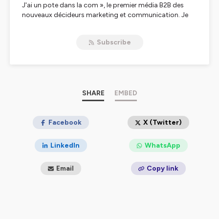
J'ai un pote dans la com », le premier média B2B des
nouveaux décideurs marketing et communication. Je
suis Laurent, le fondateur du Média, et à travers ce
podcast, nous partirons à la rencontre des plus
Subscribe
grandes marques pour découvrir leur histoire, analyser
leur stratégie, mais également comprendre leur
transformation.
Hébergé par Ausha. Visitez
ausha.co/politique-de-
confidentialite
pour plus d'informations.
SHARE
EMBED
Facebook
X (Twitter)
LinkedIn
WhatsApp
Email
Copy link