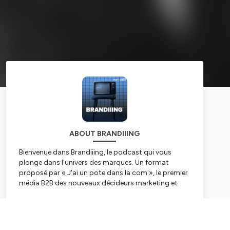
ABOUT BRANDIIING
Bienvenue dans Brandiiing, le podcast qui vous
plonge dans l'univers des marques. Un format
proposé par « J'ai un pote dans la com », le premier
média B2B des nouveaux décideurs marketing et
communication. Je suis Laurent, le fondateur du
Média, et à travers ce podcast, nous partirons à la
Subscribe
rencontre des plus grandes marques pour découvrir
leur histoire, analyser leur stratégie, mais également