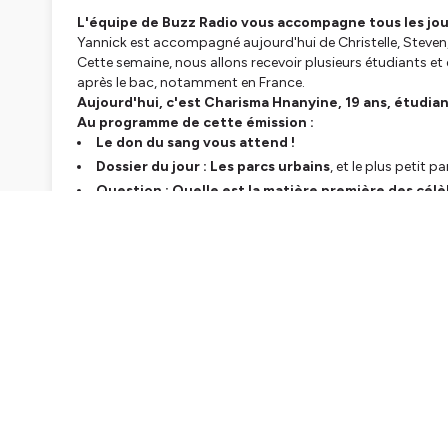
L'équipe de Buzz Radio vous accompagne tous les jour
Yannick est accompagné aujourd'hui de Christelle, Steven, 
Cette semaine, nous allons recevoir plusieurs étudiants et
après le bac, notamment en France.
Aujourd'hui, c'est Charisma Hnanyine, 19 ans, étudia
Au programme de cette émission :
Le don du sang vous attend !
Dossier du jour : Les parcs urbains
, et le plus petit 
Question : Quelle est la matière première des célè
ITW : Charisma Hnanyine
Hébergé par Ausha. Visitez
ausha.co/politique-de-confiden