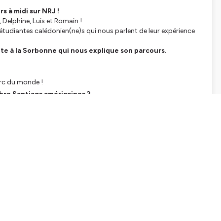
s à midi sur NRJ !
Delphine, Luis et Romain !
 étudiantes calédonien(ne)s qui nous parlent de leur expérience
nte à la Sorbonne qui nous explique son parcours.
parc du monde !
bre Santiags américaines ?
tialite
pour plus d'informations.
SHARE
EMBED
Facebook
X (Twitter)
LinkedIn