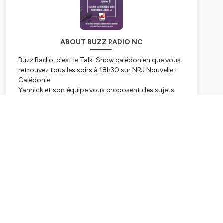
ABOUT BUZZ RADIO NC
Buzz Radio, c'est le Talk-Show calédonien que vous
retrouvez tous les soirs à 18h30 sur NRJ Nouvelle-
Calédonie.
Yannick et son équipe vous proposent des sujets
d'actualité, traités avec humour et bonne humeur !
Subscribe
Hébergé par Ausha. Visitez
ausha.co/politique-de-
confidentialite
pour plus d'informations.